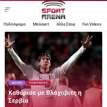
Ποδόσφαιρο
Μπάσκετ
Άλλα Σπορ
Fun Videos
ΔΙΕΘΝΉ
ΠΟΔΌΣΦΑΙΡΟ
Καθάρισε με Βλάχοβιτς η
Σερβία