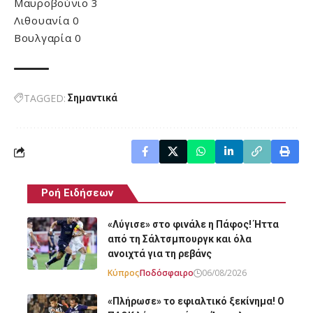
Μαυροβούνιο 3
Λιθουανία 0
Βουλγαρία 0
TAGGED:
Σημαντικά
Ροή Ειδήσεων
«Λύγισε» στο φινάλε η Πάφος! Ήττα
από τη Σάλτσμπουργκ και όλα
ανοιχτά για τη ρεβάνς
Κύπρος
Ποδόσφαιρο
06/08/2026
«Πλήρωσε» το εφιαλτικό ξεκίνημα! Ο