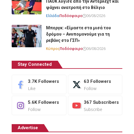
ΠΑΟΚ λύγισε από την Άντερλεχτ και
ψάχνει ανατροπή στο Βέλγιο
Ελλάδα
Ποδόσφαιρο
06/08/2026
Μπεργκ: «Είμαστε στα μισά του
δρόμου – Ανυπομονούμε για τη
ρεβάνς στο ΓΣΠ»
Κύπρος
Ποδόσφαιρο
06/08/2026
Stay Connected
3.7K
Followers
63
Followers
Like
Follow
5.6K
Followers
367
Subscribers
Follow
Subscribe
Advertise