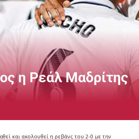
λος η Ρεάλ Μαδρίτης
θεί και ακολουθεί η ρεβάνς του 2-0 με την