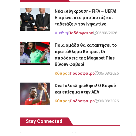
Νέα «σύγκρουση» FIFA – UEFA!
Επιμένει στο μποϊκοτάζ και
«αδειάζει» τον Ινφαντίνο
Διεθνή
Ποδόσφαιρο
06/08/2026
Ποια ομάδα θα κατακτήσει το
πρωτάθλημα Κύπρου; Οι
αποδόσεις της Megabet Plus
δίνουν φαβορί!
Κύπρος
Ποδόσφαιρο
06/08/2026
Deal ολοκληρώθηκε! Ο Καφού
και επίσημα στην ΑΕΛ
Κύπρος
Ποδόσφαιρο
06/08/2026
Stay Connected