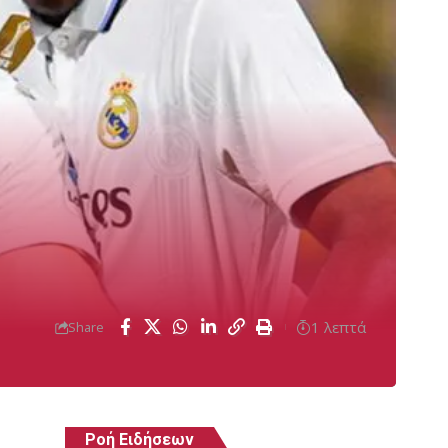
1 λεπτά
Share
Ροή Ειδήσεων