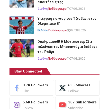
απαιτήσεις της
Διεθνή
Ποδόσφαιρο
07/08/2026
Υπέγραψε ο γιος του Τζιοβάνι στον
Ολυμπιακό Β’
Ελλάδα
Ποδόσφαιρο
07/08/2026
Deal-μαμούθ! Η Μάντσεστερ Σίτι
«κλείνει» τον Μπουαντί για διάδοχο
του Ρόδρι
Διεθνή
Ποδόσφαιρο
07/08/2026
Stay Connected
3.7K
Followers
63
Followers
Like
Follow
5.6K
Followers
367
Subscribers
Follow
Subscribe