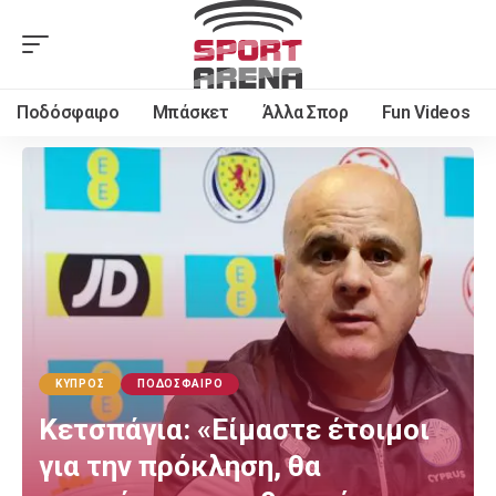
Ποδόσφαιρο
Μπάσκετ
Άλλα Σπορ
Fun Videos
ΚΎΠΡΟΣ
ΠΟΔΌΣΦΑΙΡΟ
Κετσπάγια: «Είμαστε έτοιμοι
για την πρόκληση, θα