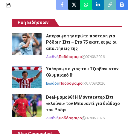
Ροή Ειδήσεων
Απέρριψε την πρώτη πρόταση για
Ρόδρι η Σίτι – Στα 75 εκατ. ευρώ οι
απαιτήσεις της
Διεθνή
Ποδόσφαιρο
07/08/2026
Υπέγραψε ο γιος του Τζιοβάνι στον
Ολυμπιακό Β’
Ελλάδα
Ποδόσφαιρο
07/08/2026
Deal-μαμούθ! Η Μάντσεστερ Σίτι
«κλείνει» τον Μπουαντί για διάδοχο
του Ρόδρι
Διεθνή
Ποδόσφαιρο
07/08/2026
Stay Connected