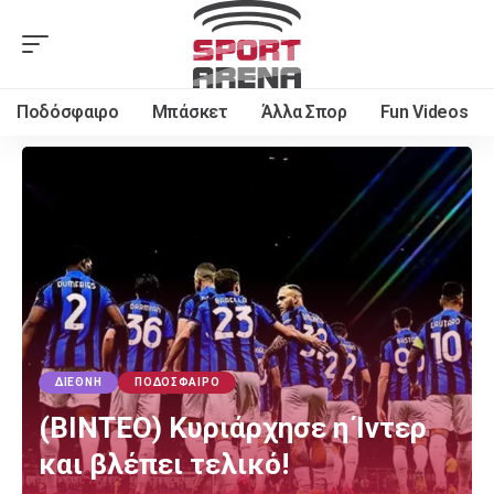
Ποδόσφαιρο
Μπάσκετ
Άλλα Σπορ
Fun Videos
ΔΙΕΘΝΉ
ΠΟΔΌΣΦΑΙΡΟ
(ΒΙΝΤΕΟ) Κυριάρχησε η Ίντερ
και βλέπει τελικό!