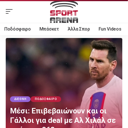
Ποδόσφαιρο
Μπάσκετ
Άλλα Σπορ
Fun Videos
ΔΙΕΘΝΉ
ΠΟΔΌΣΦΑΙΡΟ
Μέσι: Επιβεβαιώνουν και οι
Γάλλοι για deal με Αλ Χιλάλ σε