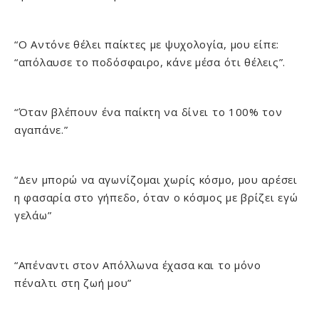
“Ο Αντόνε θέλει παίκτες με ψυχολογία, μου είπε:
“απόλαυσε το ποδόσφαιρο, κάνε μέσα ότι θέλεις”.
“Όταν βλέπουν ένα παίκτη να δίνει το 100% τον
αγαπάνε.”
“Δεν μπορώ να αγωνίζομαι χωρίς κόσμο, μου αρέσει
η φασαρία στο γήπεδο, όταν ο κόσμος με βρίζει εγώ
γελάω”
“Απέναντι στον Απόλλωνα έχασα και το μόνο
πέναλτι στη ζωή μου”