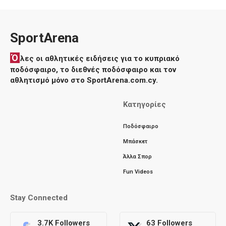
SportArena
Ό
λες οι αθλητικές ειδήσεις για το κυπριακό
ποδόσφαιρο, το διεθνές ποδόσφαιρο και τον
αθλητισμό μόνο στο SportArena.com.cy.
Κατηγορίες
Ποδόσφαιρο
Μπάσκετ
Άλλα Σπορ
Fun Videos
Stay Connected
3.7K
Followers
63
Followers