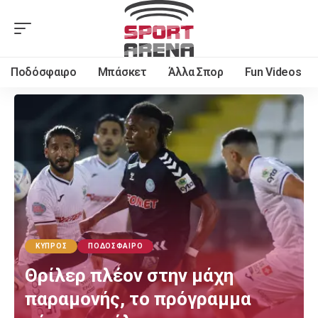
Ποδόσφαιρο
Μπάσκετ
Άλλα Σπορ
Fun Videos
ΚΎΠΡΟΣ
ΠΟΔΌΣΦΑΙΡΟ
Θρίλερ πλέον στην μάχη
παραμονής, το πρόγραμμα