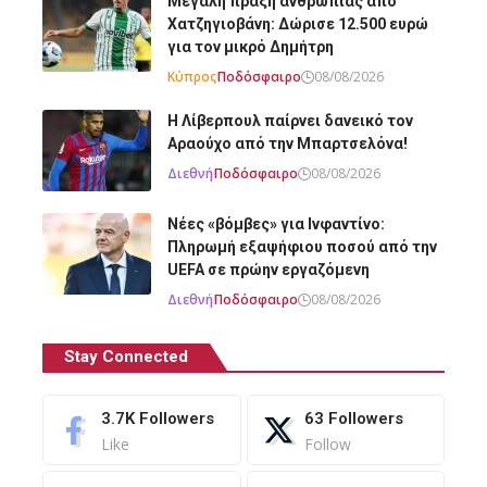
Μεγάλη πράξη ανθρωπιάς από
Χατζηγιοβάνη: Δώρισε 12.500 ευρώ
για τον μικρό Δημήτρη
Κύπρος
Ποδόσφαιρο
08/08/2026
Η Λίβερπουλ παίρνει δανεικό τον
Αραούχο από την Μπαρτσελόνα!
Διεθνή
Ποδόσφαιρο
08/08/2026
Νέες «βόμβες» για Ινφαντίνο:
Πληρωμή εξαψήφιου ποσού από την
UEFA σε πρώην εργαζόμενη
Διεθνή
Ποδόσφαιρο
08/08/2026
Stay Connected
3.7K
Followers
63
Followers
Like
Follow