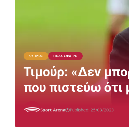
ΚΎΠΡΟΣ
ΠΟΔΌΣΦΑΙΡΟ
Τιμούρ: «Δεν μπ
που πιστεύω ότι
Sport Arena
Published: 25/03/2023