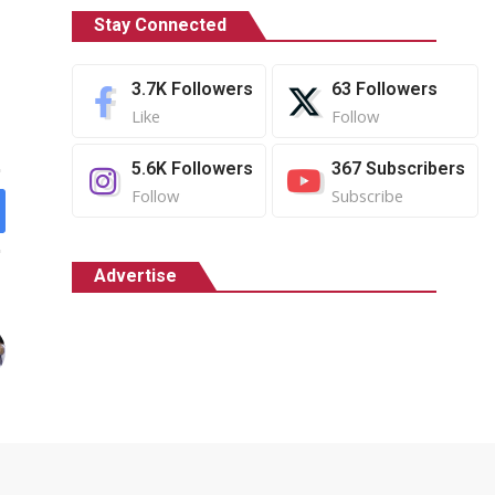
Stay Connected
3.7K
Followers
63
Followers
Like
Follow
5.6K
Followers
367
Subscribers
Follow
Subscribe
Advertise