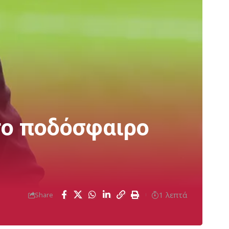
το ποδόσφαιρο
1 λεπτά
Share