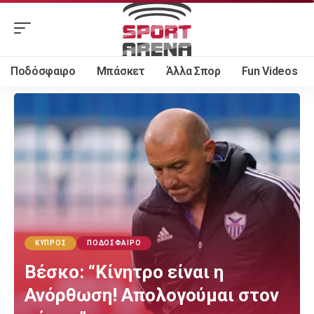
Ποδόσφαιρο
Μπάσκετ
Άλλα Σπορ
Fun Videos
ΚΎΠΡΟΣ
ΠΟΔΌΣΦΑΙΡΟ
Βέσκο: “Κίνητρο είναι η
Ανόρθωση! Απολογούμαι στον