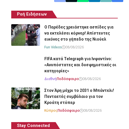
Ροή Ειδήσεων
O Παρέδες χρειάστηκε ασπίδες για
να εκτελέσει κόρνερ! Απίστευτες
εικόνες στο γήπεδο της Νιούελ
Fun Videos
08/08/2026
FIFA κατά Telegraph για Ινφαντίνο:
«Ανυπόστατες και δυσφημιστικές οι
κατηγορίες»
Διεθνή
Ποδόσφαιρο
08/08/2026
Στον Άρη μέχρι το 2031 ο Μπάντελι!
Πενταετές συμβόλαιο για τον
Κροάτη στόπερ
Κύπρος
Ποδόσφαιρο
08/08/2026
Stay Connected