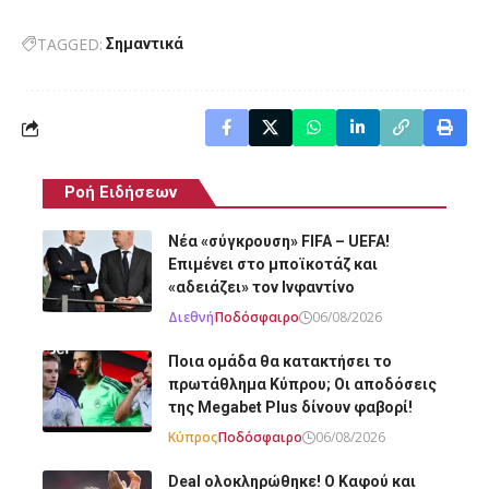
TAGGED:
Σημαντικά
Ροή Ειδήσεων
Νέα «σύγκρουση» FIFA – UEFA!
Επιμένει στο μποϊκοτάζ και
«αδειάζει» τον Ινφαντίνο
Διεθνή
Ποδόσφαιρο
06/08/2026
Ποια ομάδα θα κατακτήσει το
πρωτάθλημα Κύπρου; Οι αποδόσεις
της Megabet Plus δίνουν φαβορί!
Κύπρος
Ποδόσφαιρο
06/08/2026
Deal ολοκληρώθηκε! Ο Καφού και