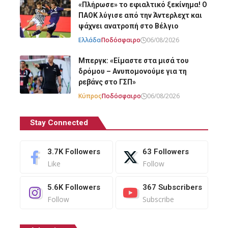
«Πλήρωσε» το εφιαλτικό ξεκίνημα! Ο
ΠΑΟΚ λύγισε από την Άντερλεχτ και
ψάχνει ανατροπή στο Βέλγιο
Ελλάδα
Ποδόσφαιρο
06/08/2026
Μπεργκ: «Είμαστε στα μισά του
δρόμου – Ανυπομονούμε για τη
ρεβάνς στο ΓΣΠ»
Κύπρος
Ποδόσφαιρο
06/08/2026
Stay Connected
3.7K
Followers
63
Followers
Like
Follow
5.6K
Followers
367
Subscribers
Follow
Subscribe