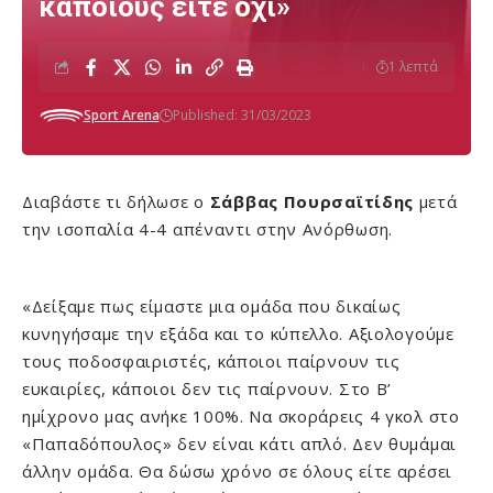
κάποιους είτε όχι»
1 λεπτά
Sport Arena
Published: 31/03/2023
Διαβάστε τι δήλωσε ο
Σάββας Πουρσαϊτίδης
μετά
την ισοπαλία 4-4 απέναντι στην Ανόρθωση.
«Δείξαμε πως είμαστε μια ομάδα που δικαίως
κυνηγήσαμε την εξάδα και το κύπελλο. Αξιολογούμε
τους ποδοσφαιριστές, κάποιοι παίρνουν τις
ευκαιρίες, κάποιοι δεν τις παίρνουν. Στο Β’
ημίχρονο μας ανήκε 100%. Να σκοράρεις 4 γκολ στο
«Παπαδόπουλος» δεν είναι κάτι απλό. Δεν θυμάμαι
άλλην ομάδα. Θα δώσω χρόνο σε όλους είτε αρέσει