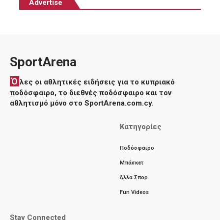
Advertise
SportArena
Ό
λες οι αθλητικές ειδήσεις για το κυπριακό
ποδόσφαιρο, το διεθνές ποδόσφαιρο και τον
αθλητισμό μόνο στο SportArena.com.cy.
Κατηγορίες
Ποδόσφαιρο
Μπάσκετ
Άλλα Σπορ
Fun Videos
Stay Connected