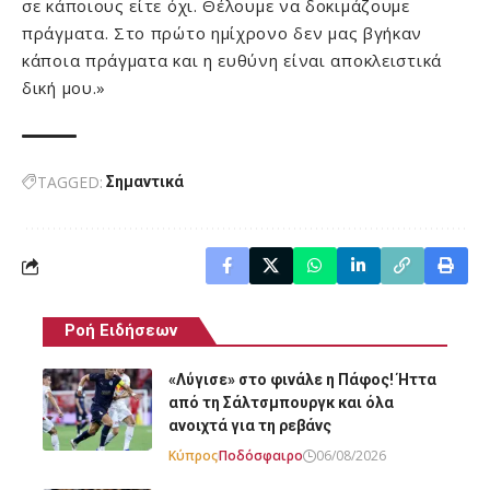
σε κάποιους είτε όχι. Θέλουμε να δοκιμάζουμε
πράγματα. Στο πρώτο ημίχρονο δεν μας βγήκαν
κάποια πράγματα και η ευθύνη είναι αποκλειστικά
δική μου.»
TAGGED:
Σημαντικά
Ροή Ειδήσεων
«Λύγισε» στο φινάλε η Πάφος! Ήττα
από τη Σάλτσμπουργκ και όλα
ανοιχτά για τη ρεβάνς
Κύπρος
Ποδόσφαιρο
06/08/2026