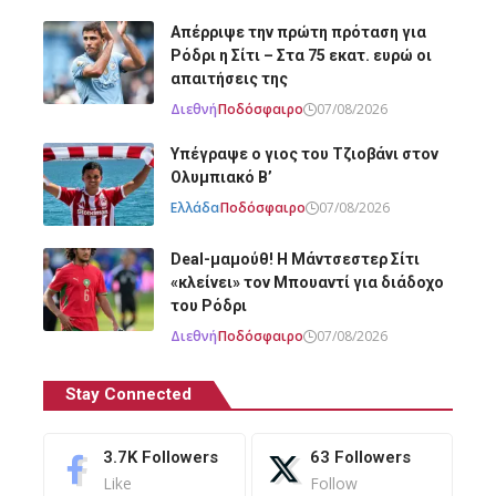
Απέρριψε την πρώτη πρόταση για
Ρόδρι η Σίτι – Στα 75 εκατ. ευρώ οι
απαιτήσεις της
Διεθνή
Ποδόσφαιρο
07/08/2026
Υπέγραψε ο γιος του Τζιοβάνι στον
Ολυμπιακό Β’
Ελλάδα
Ποδόσφαιρο
07/08/2026
Deal-μαμούθ! Η Μάντσεστερ Σίτι
«κλείνει» τον Μπουαντί για διάδοχο
του Ρόδρι
Διεθνή
Ποδόσφαιρο
07/08/2026
Stay Connected
3.7K
Followers
63
Followers
Like
Follow